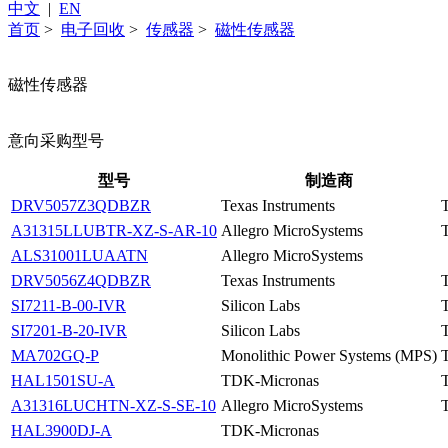
中文
|
EN
首页
>
电子回收
>
传感器
>
磁性传感器
磁性传感器
意向采购型号
型号
制造商
DRV5057Z3QDBZR
Texas Instruments
A31315LLUBTR-XZ-S-AR-10
Allegro MicroSystems
ALS31001LUAATN
Allegro MicroSystems
DRV5056Z4QDBZR
Texas Instruments
SI7211-B-00-IVR
Silicon Labs
SI7201-B-20-IVR
Silicon Labs
MA702GQ-P
Monolithic Power Systems (MPS)
HAL1501SU-A
TDK-Micronas
A31316LUCHTN-XZ-S-SE-10
Allegro MicroSystems
HAL3900DJ-A
TDK-Micronas