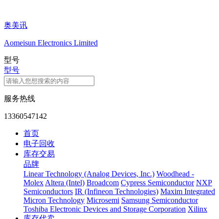
奥美讯
Aomeisun Electronics Limited
型号
型号
服务热线
13360547142
首页
电子回收
库存交易
品牌
Linear Technology (Analog Devices, Inc.)
Woodhead -
Molex
Altera (Intel)
Broadcom
Cypress Semiconductor
NXP
Semiconductors
IR (Infineon Technologies)
Maxim Integrated
Micron Technology
Microsemi
Samsung Semiconductor
Toshiba Electronic Devices and Storage Corporation
Xilinx
库存代卖