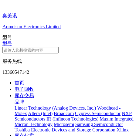
奥美讯
Aomeisun Electronics Limited
型号
型号
服务热线
13360547142
首页
电子回收
库存交易
品牌
Linear Technology (Analog Devices, Inc.)
Woodhead -
Molex
Altera (Intel)
Broadcom
Cypress Semiconductor
NXP
Semiconductors
IR (Infineon Technologies)
Maxim Integrated
Micron Technology
Microsemi
Samsung Semiconductor
Toshiba Electronic Devices and Storage Corporation
Xilinx
库存代卖