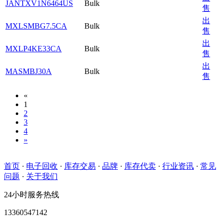
JANTXV1N6464US
Bulk
售
出
MXLSMBG7.5CA
Bulk
售
出
MXLP4KE33CA
Bulk
售
出
MASMBJ30A
Bulk
售
«
1
2
3
4
»
首页
·
电子回收
·
库存交易
·
品牌
·
库存代卖
·
行业资讯
·
常见
问题
·
关于我们
24小时服务热线
13360547142