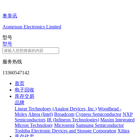
奥美讯
Aomeisun Electronics Limited
型号
型号
服务热线
13360547142
首页
电子回收
库存交易
品牌
Linear Technology (Analog Devices, Inc.)
Woodhead -
Molex
Altera (Intel)
Broadcom
Cypress Semiconductor
NXP
Semiconductors
IR (Infineon Technologies)
Maxim Integrated
Micron Technology
Microsemi
Samsung Semiconductor
Toshiba Electronic Devices and Storage Corporation
Xilinx
库存代卖