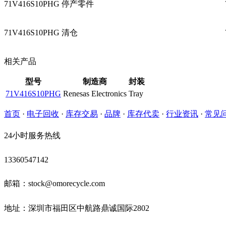
71V416S10PHG 停产零件
71V416S10PHG 清仓
相关产品
型号
制造商
封装
71V416S10PHG
Renesas Electronics
Tray
首页
·
电子回收
·
库存交易
·
品牌
·
库存代卖
·
行业资讯
·
常见
24小时服务热线
13360547142
邮箱：stock@omorecycle.com
地址：深圳市福田区中航路鼎诚国际2802