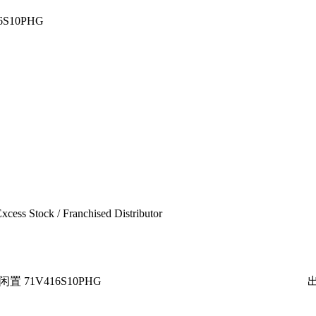
6S10PHG
xcess Stock / Franchised Distributor
闲置 71V416S10PHG
出