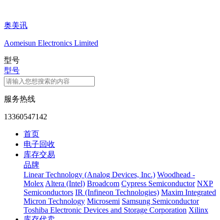
奥美讯
Aomeisun Electronics Limited
型号
型号
服务热线
13360547142
首页
电子回收
库存交易
品牌
Linear Technology (Analog Devices, Inc.)
Woodhead -
Molex
Altera (Intel)
Broadcom
Cypress Semiconductor
NXP
Semiconductors
IR (Infineon Technologies)
Maxim Integrated
Micron Technology
Microsemi
Samsung Semiconductor
Toshiba Electronic Devices and Storage Corporation
Xilinx
库存代卖