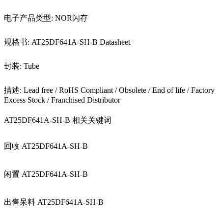
电子产品类型: NOR闪存
规格书: AT25DF641A-SH-B Datasheet
封装: Tube
描述: Lead free / RoHS Compliant / Obsolete / End of life / Factory
Excess Stock / Franchised Distributor
AT25DF641A-SH-B 相关关键词
回收 AT25DF641A-SH-B
闲置 AT25DF641A-SH-B
出售呆料 AT25DF641A-SH-B