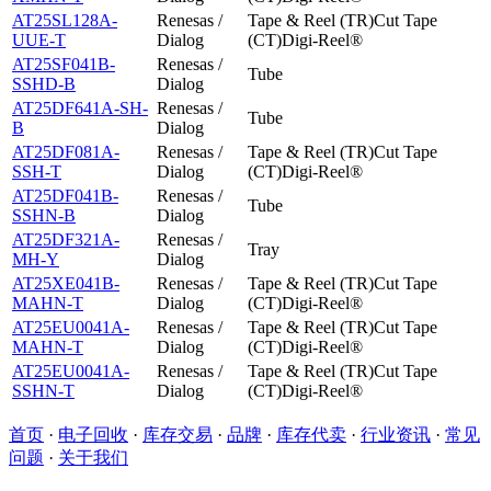
AT25SL128A-
Renesas /
Tape & Reel (TR)Cut Tape
UUE-T
Dialog
(CT)Digi-Reel®
AT25SF041B-
Renesas /
Tube
SSHD-B
Dialog
AT25DF641A-SH-
Renesas /
Tube
B
Dialog
AT25DF081A-
Renesas /
Tape & Reel (TR)Cut Tape
SSH-T
Dialog
(CT)Digi-Reel®
AT25DF041B-
Renesas /
Tube
SSHN-B
Dialog
AT25DF321A-
Renesas /
Tray
MH-Y
Dialog
AT25XE041B-
Renesas /
Tape & Reel (TR)Cut Tape
MAHN-T
Dialog
(CT)Digi-Reel®
AT25EU0041A-
Renesas /
Tape & Reel (TR)Cut Tape
MAHN-T
Dialog
(CT)Digi-Reel®
AT25EU0041A-
Renesas /
Tape & Reel (TR)Cut Tape
SSHN-T
Dialog
(CT)Digi-Reel®
首页
·
电子回收
·
库存交易
·
品牌
·
库存代卖
·
行业资讯
·
常见
问题
·
关于我们