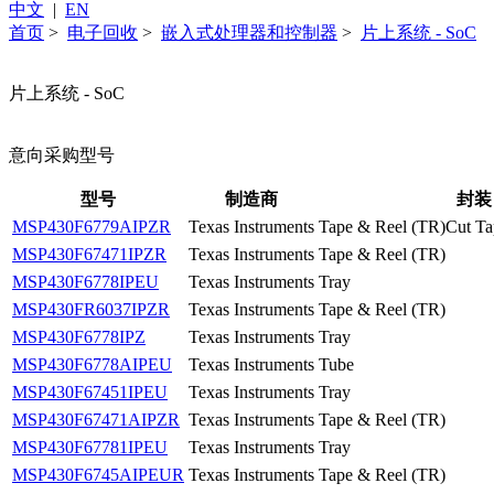
中文
|
EN
首页
>
电子回收
>
嵌入式处理器和控制器
>
片上系统 - SoC
片上系统 - SoC
意向采购型号
型号
制造商
封装
MSP430F6779AIPZR
Texas Instruments
Tape & Reel (TR)Cut T
MSP430F67471IPZR
Texas Instruments
Tape & Reel (TR)
MSP430F6778IPEU
Texas Instruments
Tray
MSP430FR6037IPZR
Texas Instruments
Tape & Reel (TR)
MSP430F6778IPZ
Texas Instruments
Tray
MSP430F6778AIPEU
Texas Instruments
Tube
MSP430F67451IPEU
Texas Instruments
Tray
MSP430F67471AIPZR
Texas Instruments
Tape & Reel (TR)
MSP430F67781IPEU
Texas Instruments
Tray
MSP430F6745AIPEUR
Texas Instruments
Tape & Reel (TR)