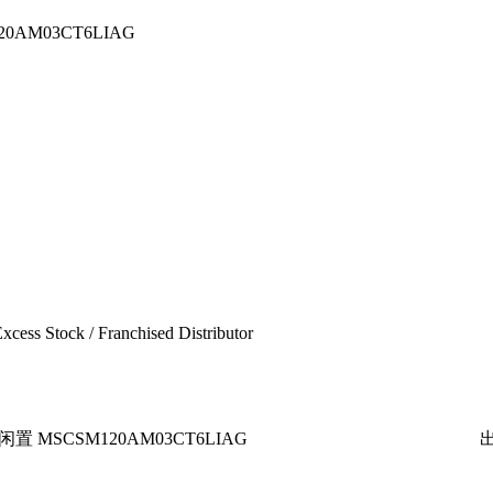
20AM03CT6LIAG
xcess Stock / Franchised Distributor
闲置 MSCSM120AM03CT6LIAG
出