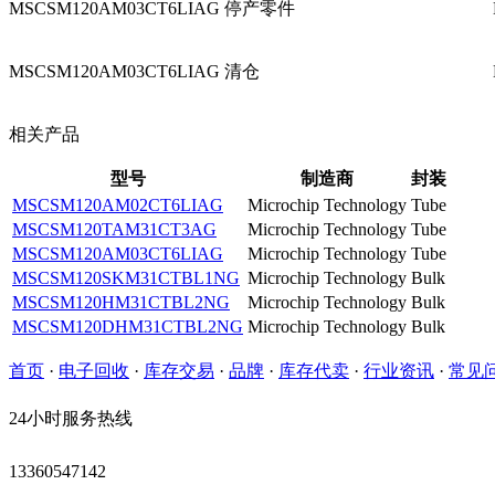
MSCSM120AM03CT6LIAG 停产零件
MSCSM120AM03CT6LIAG 清仓
相关产品
型号
制造商
封装
MSCSM120AM02CT6LIAG
Microchip Technology
Tube
MSCSM120TAM31CT3AG
Microchip Technology
Tube
MSCSM120AM03CT6LIAG
Microchip Technology
Tube
MSCSM120SKM31CTBL1NG
Microchip Technology
Bulk
MSCSM120HM31CTBL2NG
Microchip Technology
Bulk
MSCSM120DHM31CTBL2NG
Microchip Technology
Bulk
首页
·
电子回收
·
库存交易
·
品牌
·
库存代卖
·
行业资讯
·
常见
24小时服务热线
13360547142