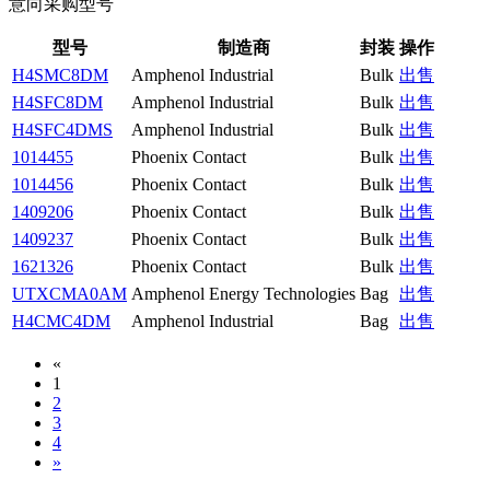
意向采购型号
型号
制造商
封装
操作
H4SMC8DM
Amphenol Industrial
Bulk
出售
H4SFC8DM
Amphenol Industrial
Bulk
出售
H4SFC4DMS
Amphenol Industrial
Bulk
出售
1014455
Phoenix Contact
Bulk
出售
1014456
Phoenix Contact
Bulk
出售
1409206
Phoenix Contact
Bulk
出售
1409237
Phoenix Contact
Bulk
出售
1621326
Phoenix Contact
Bulk
出售
UTXCMA0AM
Amphenol Energy Technologies
Bag
出售
H4CMC4DM
Amphenol Industrial
Bag
出售
«
1
2
3
4
»