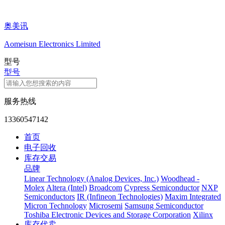
奥美讯
Aomeisun Electronics Limited
型号
型号
服务热线
13360547142
首页
电子回收
库存交易
品牌
Linear Technology (Analog Devices, Inc.)
Woodhead -
Molex
Altera (Intel)
Broadcom
Cypress Semiconductor
NXP
Semiconductors
IR (Infineon Technologies)
Maxim Integrated
Micron Technology
Microsemi
Samsung Semiconductor
Toshiba Electronic Devices and Storage Corporation
Xilinx
库存代卖