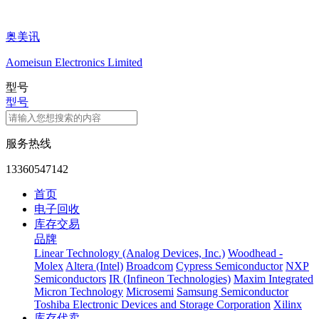
奥美讯
Aomeisun Electronics Limited
型号
型号
服务热线
13360547142
首页
电子回收
库存交易
品牌
Linear Technology (Analog Devices, Inc.)
Woodhead -
Molex
Altera (Intel)
Broadcom
Cypress Semiconductor
NXP
Semiconductors
IR (Infineon Technologies)
Maxim Integrated
Micron Technology
Microsemi
Samsung Semiconductor
Toshiba Electronic Devices and Storage Corporation
Xilinx
库存代卖