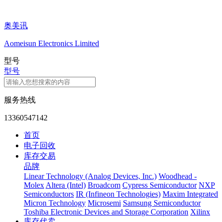
奥美讯
Aomeisun Electronics Limited
型号
型号
服务热线
13360547142
首页
电子回收
库存交易
品牌
Linear Technology (Analog Devices, Inc.)
Woodhead -
Molex
Altera (Intel)
Broadcom
Cypress Semiconductor
NXP
Semiconductors
IR (Infineon Technologies)
Maxim Integrated
Micron Technology
Microsemi
Samsung Semiconductor
Toshiba Electronic Devices and Storage Corporation
Xilinx
库存代卖