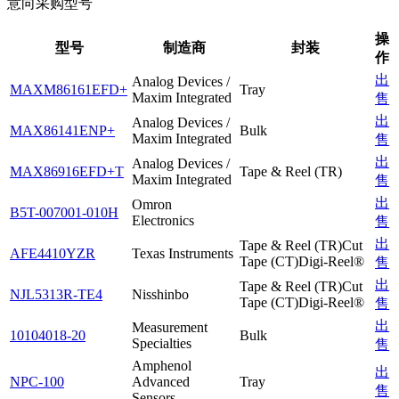
意向采购型号
操
型号
制造商
封装
作
出
Analog Devices /
MAXM86161EFD+
Tray
Maxim Integrated
售
出
Analog Devices /
MAX86141ENP+
Bulk
Maxim Integrated
售
出
Analog Devices /
MAX86916EFD+T
Tape & Reel (TR)
Maxim Integrated
售
出
Omron
B5T-007001-010H
Electronics
售
出
Tape & Reel (TR)Cut
AFE4410YZR
Texas Instruments
Tape (CT)Digi-Reel®
售
出
Tape & Reel (TR)Cut
NJL5313R-TE4
Nisshinbo
Tape (CT)Digi-Reel®
售
出
Measurement
10104018-20
Bulk
Specialties
售
Amphenol
出
NPC-100
Advanced
Tray
售
Sensors