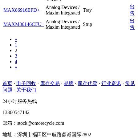
出
Analog Devices /
MAX86916EFD+
Tray
Maxim Integrated
售
出
Analog Devices /
MAXM86146CFU+
Strip
Maxim Integrated
售
«
1
2
3
4
»
首页
·
电子回收
·
库存交易
·
品牌
·
库存代卖
·
行业资讯
·
常见
问题
·
关于我们
24小时服务热线
13360547142
邮箱：stock@omorecycle.com
地址：深圳市福田区中航路鼎诚国际2802