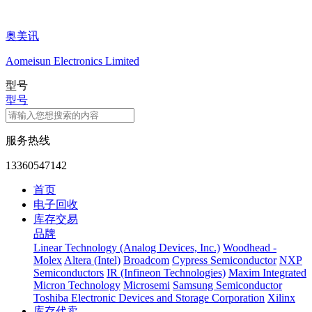
奥美讯
Aomeisun Electronics Limited
型号
型号
服务热线
13360547142
首页
电子回收
库存交易
品牌
Linear Technology (Analog Devices, Inc.)
Woodhead -
Molex
Altera (Intel)
Broadcom
Cypress Semiconductor
NXP
Semiconductors
IR (Infineon Technologies)
Maxim Integrated
Micron Technology
Microsemi
Samsung Semiconductor
Toshiba Electronic Devices and Storage Corporation
Xilinx
库存代卖